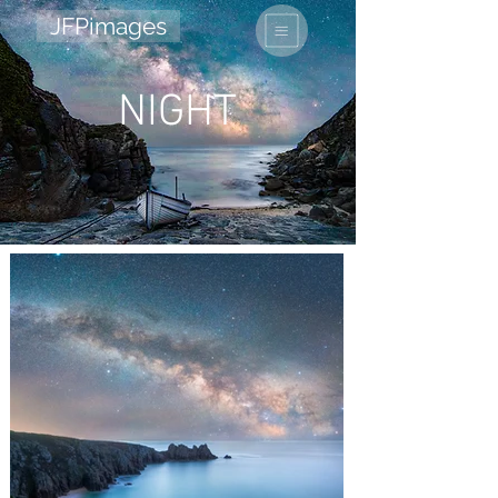
JFPimages
NIGHT